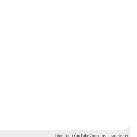
Blog (old)
YouTube
Vimeo
Instagram
Secret