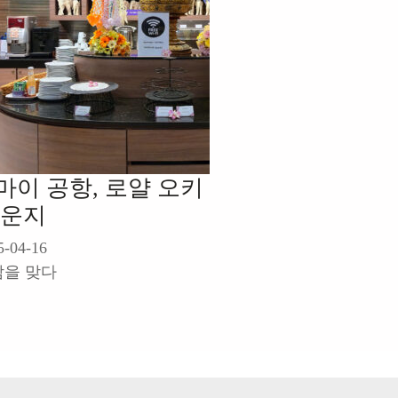
마이 공항, 로얄 오키
라운지
5-04-16
람을 맞다