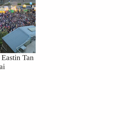
stin Tan
ai