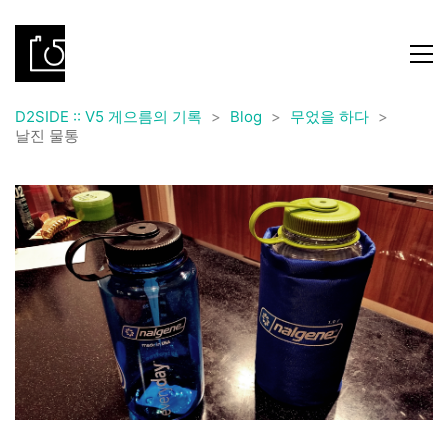
D2SIDE :: V5 게으름의 기록
>
Blog
>
무었을 하다
>
날진 물통