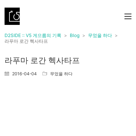
D2SIDE :: V5 게으름의 기록
>
Blog
>
무었을 하다
>
라푸마 로간 헥사타프
라푸마 로간 헥사타프
2016-04-04
무었을 하다