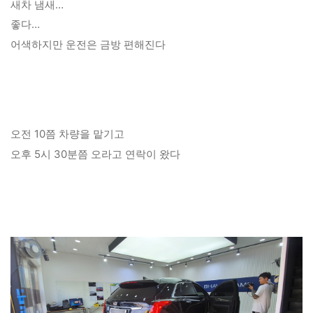
새차 냄새…
좋다…
어색하지만 운전은 금방 편해진다
오전 10쯤 차량을 맡기고
오후 5시 30분쯤 오라고 연락이 왔다