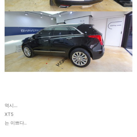
역시…
XT5
는 이쁘다..