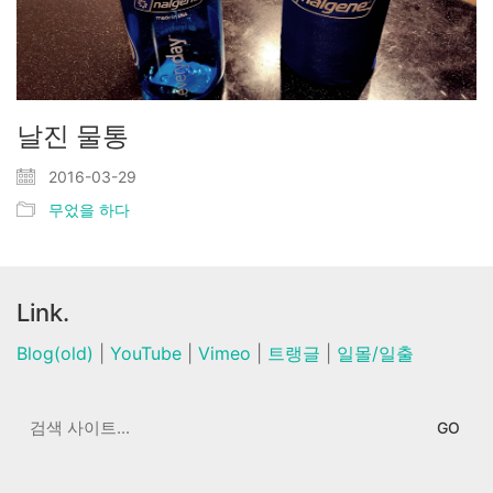
날진 물통
2016-03-29
무었을 하다
Link.
Blog(old)
|
YouTube
|
Vimeo
|
트랭글
|
일몰/일출
Search
for: