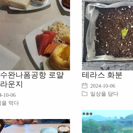
 수완나폼공항 로얄
테라스 화분
 라운지
2024-10-06
일상을 담다
4-10-06
식을 먹다