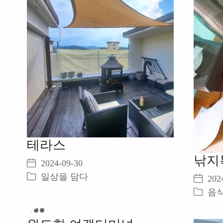
테라스
낚지
2024-09-30
일상을 담다
202
음
Play