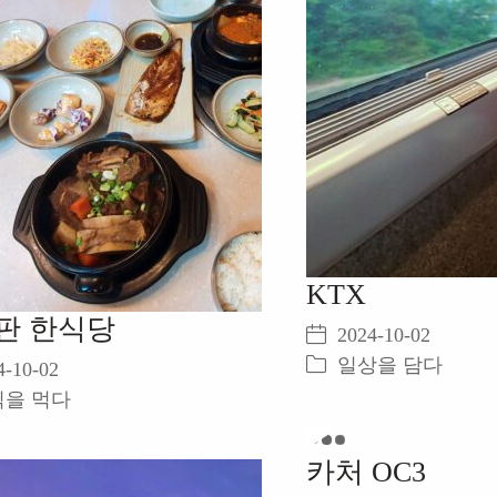
KTX
판 한식당
2024-10-02
일상을 담다
4-10-02
식을 먹다
Play
카처 OC3