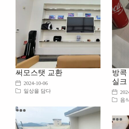
써모스탯 교환
방콕
실크
2024-10-06
일상을 담다
202
음