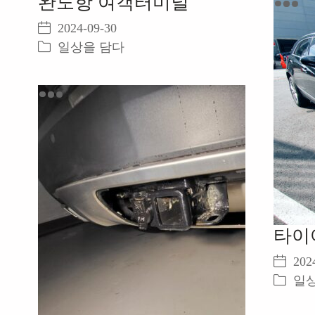
완도항 여객터미널
Video
2024-09-30
일상을 담다
타이
202
일